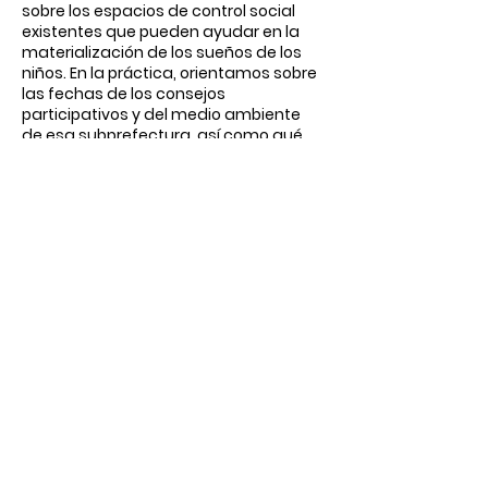
sobre los espacios de control social
existentes que pueden ayudar en la
materialización de los sueños de los
niños. En la práctica, orientamos sobre
las fechas de los consejos
participativos y del medio ambiente
de esa subprefectura, así como qué
temas se pueden llevar a cada
reunión.
Al final del proyecto, se protocolizaron
con concejales de la ciudad las
peticiones de los niños.
inscreva-se para receber
atualizações
email