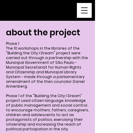
a cidade que sonho
about the project
Phase 1
The 10 workshops in the libraries of the
"Building the City I Dream" project were
carried out through a partnership with the
Municipal Government of São Paulo -
Municipal Secretariat for Human Rights
and Citizenship and Municipal Library
System - made through a parliamentary
amendment of the then councilor Daniel
Annenberg.
Phase 1 of the "Building the City I Dream"
project used citizen language, knowledge
of public management and social control
to encourage mothers, fathers, caregivers,
children and adolescents to act as
protagonists of politics, exercising their
citizenship and increasing the reach of
political participation in the city.