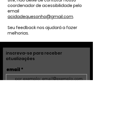
site, não deixe de contatar nosso
coordenador de acessibilidade pelo
email
acidadequesonho@gmail.com
.
Seu feedback nos ajudará a fazer
melhorias.
inscreva-se para receber
atualizações
email
enviar
fale conosco
acidadequesonho@gmail.com