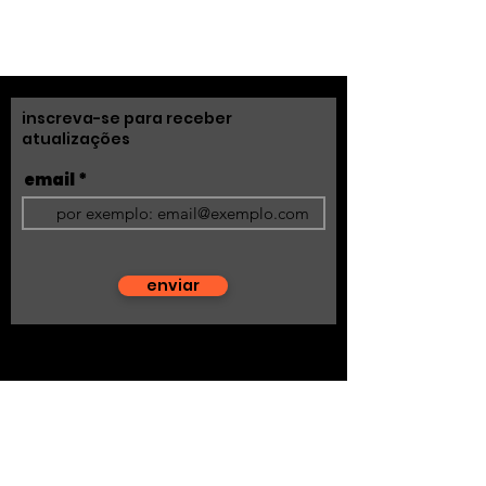
inscreva-se para receber
atualizações
email
enviar
fale conosco
acidadequesonho@gmail.com
siga nosso instagram