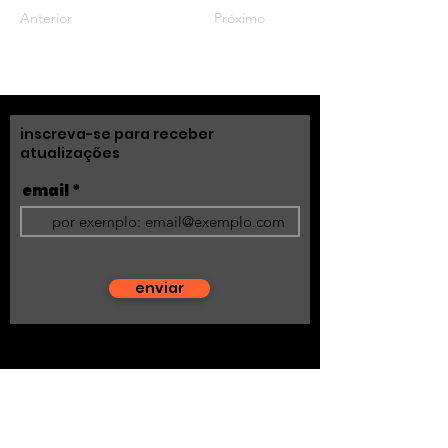
Anterior
Próximo
inscreva-se para receber
atualizações
email
enviar
fale conosco
acidadequesonho@gmail.com
siga nosso instagram